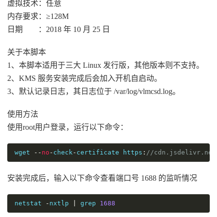
虚拟技术：任意
内存要求：≥128M
日期 ：2018 年 10 月 25 日
关于本脚本
1、本脚本适用于三大 Linux 发行版，其他版本则不支持。
2、KMS 服务安装完成后会加入开机自启动。
3、默认记录日志，其日志位于 /var/log/vlmcsd.log。
使用方法
使用root用户登录，运行以下命令：
wget 
--
no
-
check
-
certificate https
:
//cdn.jsdelivr.net
安装完成后，输入以下命令查看端口号 1688 的监听情况
netstat 
-
nxtlp 
|
 grep 
1688