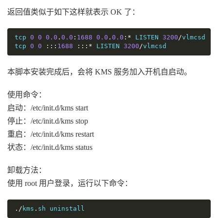
返回值类似于如下这样就表示 OK 了：
tcp 
0
0
0.0
.
0.0
:
1688
0.0
.
0.0
:*
 LISTEN 
3200
/
vlmcsd

tcp 
0
0
:::
1688
:::*
 LISTEN 
3200
/
vlmcsd
本脚本安装完成后，会将 KMS 服务加入开机自启动。
使用命令：
启动：/etc/init.d/kms start
停止：/etc/init.d/kms stop
重启：/etc/init.d/kms restart
状态：/etc/init.d/kms status
卸载方法：
使用 root 用户登录，运行以下命令：
./
kms
.
sh uninstall