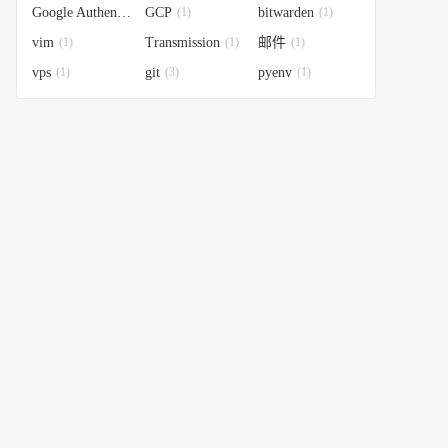
Google Authenticator
GCP
(1)
(1)
bitwarden
(1)
vim
(1)
Transmission
(1)
邮件
(1)
vps
(1)
git
(3)
pyenv
(1)