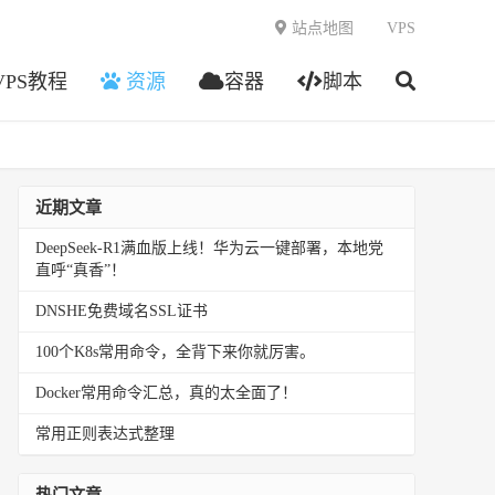
站点地图
VPS
VPS教程
资源
容器
脚本
近期文章
DeepSeek-R1满血版上线！华为云一键部署，本地党
直呼“真香”！
DNSHE免费域名SSL证书
100个K8s常用命令，全背下来你就厉害。
Docker常用命令汇总，真的太全面了！
常用正则表达式整理