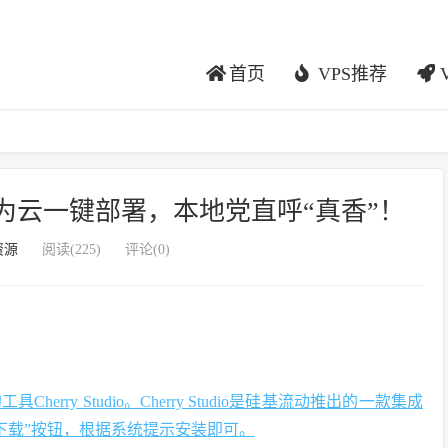
首页
VPS推荐
线！华为云一键部署，本地党直呼“真香”！
资源
阅读(
225
)
评论(0)
ry Studio。Cherry Studio是硅基流动推出的一款集成
击“下载”按钮，根据系统提示安装即可。