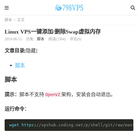
脚本
>
正文
Linux VPS一键添加/删除Swap虚拟内存
2019-06-11
分类：
脚本
阅读(
1564
)
评论(0)
文章目录
[隐藏]
脚本
脚本
提示：
脚本不支持
架构，安装会自动退出。
OpenVZ
运行命令：
wget
 https
:
//vpshub.coding.net/p/shell/git/raw/maste