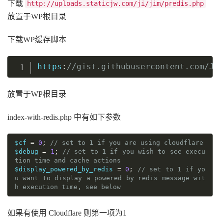
下载
http://uploads.staticjw.com/ji/jim/predis.php
放置于WP根目录
下载WP缓存脚本
https
:
//gist.githubusercontent.com/Ji
复制
放置于WP根目录
index-with-redis.php 中有如下参数
$cf 
=
0
;
// set to 1 if you are using cloudflare
$debug 
=
1
;
// set to 1 if you wish to see execu
tion time and cache actions
$display_powered_by_redis 
=
0
;
// set to 1 if yo
u want to display a powered by redis message wit
h execution time, see below
如果有使用 Cloudflare 则第一项为1