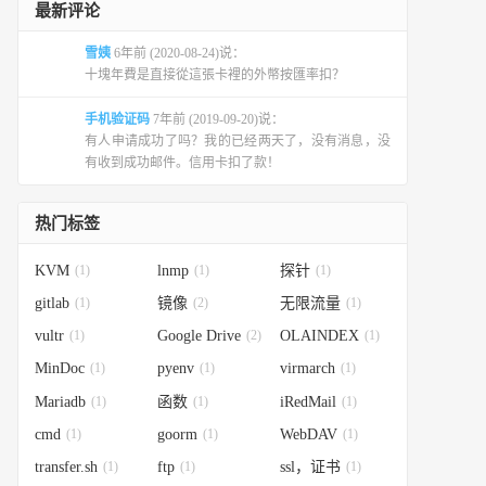
最新评论
雪姨
6年前 (2020-08-24)说：
十塊年費是直接從這張卡裡的外幣按匯率扣？
手机验证码
7年前 (2019-09-20)说：
有人申请成功了吗？我的已经两天了，没有消息，没
有收到成功邮件。信用卡扣了款！
热门标签
KVM
(1)
lnmp
(1)
探针
(1)
gitlab
(1)
镜像
(2)
无限流量
(1)
vultr
(1)
Google Drive
(2)
OLAINDEX
(1)
MinDoc
(1)
pyenv
(1)
virmarch
(1)
Mariadb
(1)
函数
(1)
iRedMail
(1)
cmd
(1)
goorm
(1)
WebDAV
(1)
transfer.sh
(1)
ftp
(1)
ssl，证书
(1)