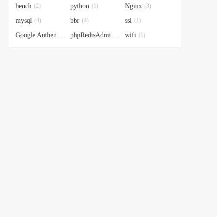
bench
(2)
python
(1)
Nginx
(3)
mysql
(4)
bbr
(4)
ssl
(1)
Google Authenticator
(1)
phpRedisAdmin
(1)
wifi
(1)