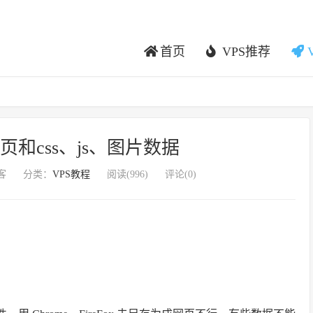
首页
VPS推荐
网页和css、js、图片数据
客
分类：
VPS教程
阅读(
996
)
评论(0)