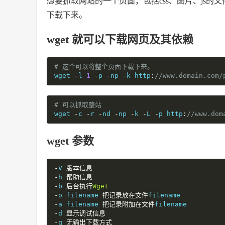
想要抓取网站的一个页面，包括css、图片、js的文件，
下载下来。
wget 就可以下载网页及其依赖
# 这个可以将整个页面下载下来。
wget 
-
l 
1
-
p 
-
np 
-
k http
:
//www.domain.com/
# 可以抓取整站
wget 
-
c 
-
r 
-
nd 
-
np 
-
k 
-
L 
-
p http
:
//www.dom
wget 参数
-
V 
版本信息
-
h 
帮助信息
-
b 
后台执行
Wget
-
o filename 
把记录放在文件
-
a filename 
把记录附加在文件
-
d 
显示调试信息
-
q 
无输出下载方式