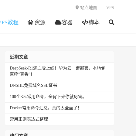
站点地图
VPS
VPS教程
资源
容器
脚本
近期文章
DeepSeek-R1满血版上线！华为云一键部署，本地党
直呼“真香”！
DNSHE免费域名SSL证书
100个K8s常用命令，全背下来你就厉害。
Docker常用命令汇总，真的太全面了！
常用正则表达式整理