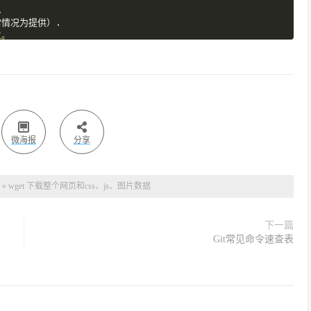
.
常情况为提供）.
。



/VERSION 作为识别代号。

 ot off.

微海报
分享
！.



»
wget 下载整个网页和css、js、图片数据


下一篇
’
档。
Git常见命令速查表
来分隔）.