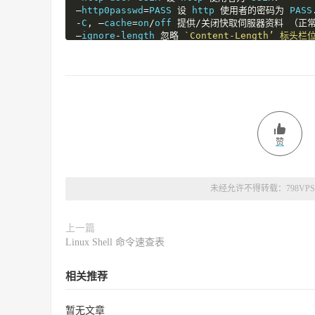
–
http0passwd
=
PASS 
设
 http 
使用者的密码为
 PASS
-
C
,
–
cache
=
on
/
off 
提供/关闭快取伺服器资料
（正
–
ignore
-
length 
忽略
`Content-Length’ 标头栏位
–proxy-user=USER 设 USER 为 Proxy 使用者名称。
–proxy-passwd=PASS 设 PASS 为 Proxy 密码。

-s, –save-headers 储存 HTTP 标头成为档案。

-U, –user-agent=AGENT 使用 AGENT 取代 Wget
FTP 选项：

–retr-symlinks 取回 FTP 的象徵连结。

-g, –glob=on/off turn file name globbing on
–passive-ftp 使用 “passive” 传输模式。

赞
使用递回方式的取回：

-r, –recursive 像是吸入 web 的取回 — 请小心使用
-l, –level=NUMBER 递回层次的最大值 （0 不限制）.
未经允许不得转载：
798VPS
–delete-after 删除下载完毕的档案。

-k, –convert-links 改变没有关连的连结成为有关连。
-m, –mirror 开启适合用来映射的选项。

上一篇
-nr, –dont-remove-listing 不要移除 `
.
listing
Linux Shell 命令速查表
递回式作业的允许与拒绝选项：
相关推荐
-
A
,
–
accept
=
LIST 
允许的扩充项目的列表
.
-
R
,
–
reject
=
LIST 
拒绝的扩充项目的列表。
-
D
,
–
domains
=
LIST 
允许的网域列表。
暂无文章
–
exclude
-
domains
=
LIST 
拒绝的网域列表
（使用逗号