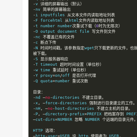
-
v 
详细的屏幕输出（默认）
-
nv 
简单的屏幕输出
-
i inputfiles 
从文本文件内读取地址列表
-
F forcehtml 
从
html
文件内读取地址列表
-
t number number
次重试下载（
0
时为无限次）
-
O output document file 
写文件到文件
-
nc 
不覆盖已有的文件
-
c 
断点下传
-
N 
时间时间戳。该参数指定
wget
只下载更新的文件，也
被下载。
-
S 
显示服务器响应
-
T timeout 
超时时间设置（单位秒）
-
w time 
重试延时（单位秒）
-
Y proxy
=
on
/
off 
是否打开代理
-
Q quota
=
number 
重试次数
目录：
-
nd 
–
no
-
directories 
不建立目录。
-
x
,
–
force
-
directories 
强制进行目录建立的工作。
-
nH
,
–
no
-
host
-
directories 
不建立主机的目录。
-
P
,
–
directory
-
prefix
=
PREFIX 
把档案存到
 PREF
–
cut
-
dirs
=
NUMBER 
忽略
 NUMBER 
个远端的目录元件
HTTP 
选项：
–
http
-
user
=
USER 
设
 http 
使用者为
 USER
.