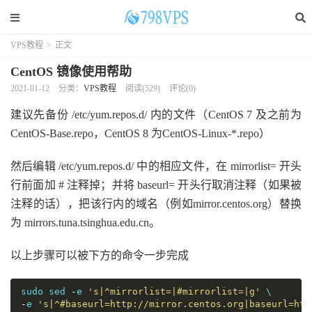
VPS教程
>
正文
CentOS 镜像使用帮助
2021-01-12
分类：
VPS教程
阅读(
529
)
评论(0)
建议先备份 /etc/yum.repos.d/ 内的文件（CentOS 7 及之前为
CentOS-Base.repo，CentOS 8 为CentOS-Linux-*.repo）
然后编辑 /etc/yum.repos.d/ 中的相应文件，在 mirrorlist= 开头
行前面加 # 注释掉；并将 baseurl= 开头行取消注释（如果被
注释的话），把该行内的域名（例如mirror.centos.org）替换
为 mirrors.tuna.tsinghua.edu.cn。
以上步骤可以被下方的命令一步完成
sudo sed 
-
e 
's|^mirrorlist=|#mirrorlist=|g'
-
e 
's|^#baseurl=http://mirror.centos.org|baseurl=htt