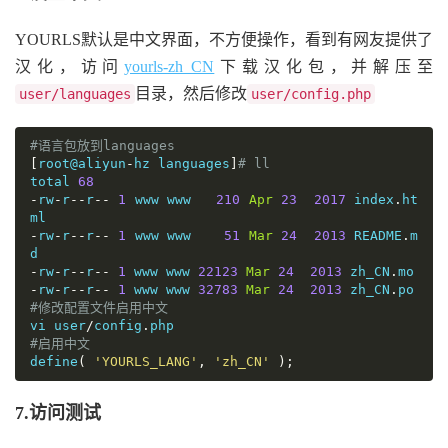
YOURLS默认是中文界面，不方便操作，看到有网友提供了
汉化，访问
yourls-zh_CN
下载汉化包，并解压至
目录，然后修改
user/languages
user/config.php
#语言包放到languages
[
root@aliyun
-
hz languages
]
# ll
total 
68
-
rw
-
r
--
r
--
1
 www www   
210
Apr
23
2017
 index
.
ht
-
rw
-
r
--
r
--
1
 www www    
51
Mar
24
2013
 README
.
m
-
rw
-
r
--
r
--
1
 www www 
22123
Mar
24
2013
 zh_CN
.
-
rw
-
r
--
r
--
1
 www www 
32783
Mar
24
2013
 zh_CN
.
#修改配置文件启用中文
vi user
/
config
.
#启用中文
define
(
'YOURLS_LANG'
,
'zh_CN'
);
7.访问测试