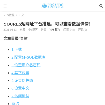
VPS教程
>
正文
YOURLS短网址平台搭建，可以查看数据详情！
2021-06-13
来源：小z博客
分类：
VPS教程
阅读(
744
)
评论(0)
文章目录
[隐藏]
1.下载
2.配置MySQL数据库
3.设置用户名密码
4.其它设置
5.设置伪静态
6.设置中文
7.访问测试
总结