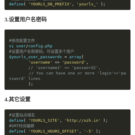
define
(
'YOURLS_DB_PREFIX'
,
'yourls_'
);
3.设置用户名密码
#修改配置文件
vi user
/
config
.
#设置用户名和密码，可设置多个用户
$yourls_user_passwords 
=
 array
(
'username'
=>
'password'
,
// 'username2' => 'password2',
// You can have one or more 'login'=>'pa
ssword' lines
);
4.其它设置
#设置站点域名
define
(
'YOURLS_SITE'
,
'http://ozh.in'
);
#GMT时间偏移
define
(
'YOURLS_HOURS_OFFSET'
,
'-5'
);