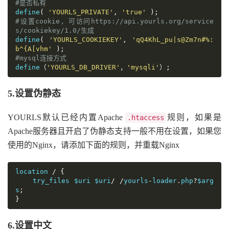
#是否私有
define
(
'YOURLS_PRIVATE'
,
'true'
);
#设置cookie，可访问https://api.yourls.org/service
s/cookiekey/1.0/生成
define
(
'YOURLS_COOKIEKEY'
,
'qQ4KhL_pu|s@Zm7n#%:
b^{A[vhm'
);
#mysql连接方式
define
（
'YOURLS_DB_DRIVER'
，
'mysqli'
）;
5.设置伪静态
YOURLS默认已经内置Apache
规则，如果是
.htaccess
Apache服务器且开启了伪静态支持一般不用在设置，如果您
使用的Nginx，请添加下面的规则，并重载Nginx
location 
/
{
    try_files $uri $uri
/
/
yourls
-
loader
.
php
?
$arg
s
;
}
6.设置中文