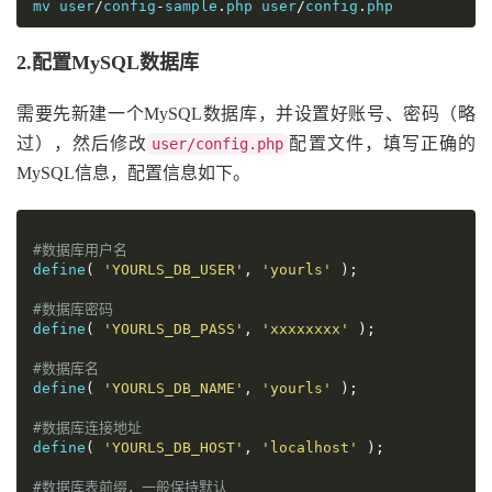
mv user
/
config
-
sample
.
php user
/
config
.
php
2.配置MySQL数据库
需要先新建一个MySQL数据库，并设置好账号、密码（略
过），然后修改
配置文件，填写正确的
user/config.php
MySQL信息，配置信息如下。
#数据库用户名
define
(
'YOURLS_DB_USER'
,
'yourls'
);
#数据库密码
define
(
'YOURLS_DB_PASS'
,
'xxxxxxxx'
);
#数据库名
define
(
'YOURLS_DB_NAME'
,
'yourls'
);
#数据库连接地址
define
(
'YOURLS_DB_HOST'
,
'localhost'
);
#数据库表前缀，一般保持默认