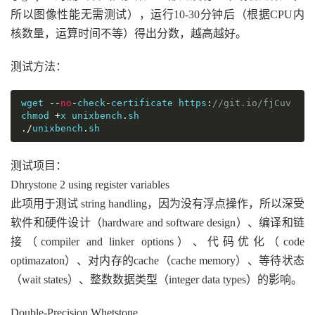
所以图像性能无需测试），运行10-30分钟后（根据CPU内
核数量，运算时间不等）得出分数，越高越好。
测试方法：
wget 
--
no
-
check
-
certificate https
:
//git.io/fjCuv
chmod 
+
x unixbench
.
./
unixbench
.
sh
测试项目：
Dhrystone 2 using register variables
此项用于测试 string handling，因为没有浮点操作，所以深受
软件和硬件设计（hardware and software design）、编译和链
接（compiler and linker options）、代码优化（code
optimazaton）、对内存的cache（cache memory）、等待状态
（wait states）、整数数据类型（integer data types）的影响。
Double-Precision Whetstone