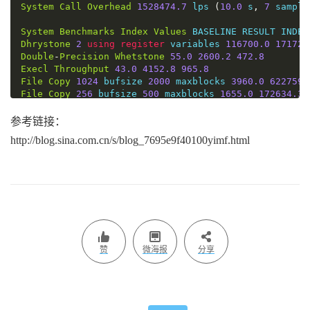
System
Call
Overhead
1528474.7
 lps 
(
10.0
 s
,
7
 sample
System
Benchmarks
Index
Values
Dhrystone
2
using
register
 variables 
116700.0
171722
Double
-
Precision
Whetstone
55.0
2600.2
472.8
Execl
Throughput
43.0
4152.8
965.8
File
Copy
1024
 bufsize 
2000
 maxblocks 
3960.0
622759.
File
Copy
256
 bufsize 
500
 maxblocks 
1655.0
172634.3
File
Copy
4096
 bufsize 
8000
 maxblocks 
5800.0
1218236
Pipe
Throughput
12440.0
1416230.5
1138.4
参考链接：
Pipe
-
based 
Context
Switching
4000.0
206509.4
516.3
http://blog.sina.com.cn/s/blog_7695e9f40100yimf.html
Process
Creation
126.0
8568.6
680.0
Shell
Scripts
(
1
 concurrent
)
42.4
3145.9
742.0
Shell
Scripts
(
8
 concurrent
)
6.0
528.3
880.5
System
Call
Overhead
15000.0
1528474.7
1019.0
========
System
Benchmarks
Index
Score
960.4
----------------------------------------------------
Benchmark
Run
:
Mon
Jul
29
2013
10
:
09
:
29
-
10
:
39
:
56
赞
微海报
分享
2
CPUs
in
 system
;
 running 
2
 parallel copies of tests

Dhrystone
2
using
register
 variables 
16851634.7
 lps 
Double
-
Precision
Whetstone
5182.9
 MWIPS 
(
10.0
 s
,
7
 s
Execl
Throughput
4101.9
 lps 
(
30.0
 s
,
2
 samples
)