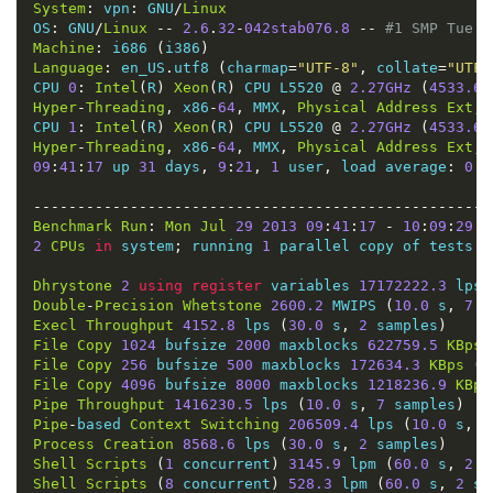
System
:
 vpn
:
 GNU
/
Linux
OS
:
 GNU
/
Linux
--
2.6
.
32
-
042stab076.8
--
#1 SMP Tue M
Machine
:
 i686 
(
i386
)
Language
:
 en_US
.
utf8 
(
charmap
=
"UTF-8"
,
 collate
=
"UTF-
CPU 
0
:
Intel
(
R
)
Xeon
(
R
)
 CPU L5520 
@
2.27GHz
(
4533.6
 
Hyper
-
Threading
,
 x86
-
64
,
 MMX
,
Physical
Address
Ext
,
 
CPU 
1
:
Intel
(
R
)
Xeon
(
R
)
 CPU L5520 
@
2.27GHz
(
4533.6
 
Hyper
-
Threading
,
 x86
-
64
,
 MMX
,
Physical
Address
Ext
,
 
09
:
41
:
17
 up 
31
 days
,
9
:
21
,
1
 user
,
 load average
:
0.2
----------------------------------------------------
Benchmark
Run
:
Mon
Jul
29
2013
09
:
41
:
17
-
10
:
09
:
29
2
CPUs
in
 system
;
 running 
1
 parallel copy of tests

Dhrystone
2
using
register
 variables 
17172222.3
 lps 
Double
-
Precision
Whetstone
2600.2
 MWIPS 
(
10.0
 s
,
7
 s
Execl
Throughput
4152.8
 lps 
(
30.0
 s
,
2
 samples
)
File
Copy
1024
 bufsize 
2000
 maxblocks 
622759.5
KBps
File
Copy
256
 bufsize 
500
 maxblocks 
172634.3
KBps
(
3
File
Copy
4096
 bufsize 
8000
 maxblocks 
1218236.9
KBps
Pipe
Throughput
1416230.5
 lps 
(
10.0
 s
,
7
 samples
)
Pipe
-
based 
Context
Switching
206509.4
 lps 
(
10.0
 s
,
7
Process
Creation
8568.6
 lps 
(
30.0
 s
,
2
 samples
)
Shell
Scripts
(
1
 concurrent
)
3145.9
 lpm 
(
60.0
 s
,
2
 s
Shell
Scripts
(
8
 concurrent
)
528.3
 lpm 
(
60.0
 s
,
2
 sa