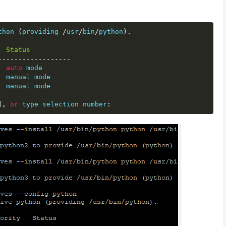
thon 
(
providing 
/
usr
/
bin
/
python
).
Status
------------------
auto
 mode

  manual mode

  manual mode

],
or
 type selection number
: