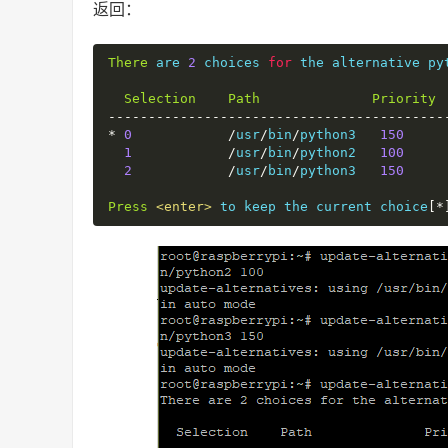
返回：
There
 are 
2
 choices 
for
 the alternative py
Selection
Path
Priority
------------------------------------------
*
0
/
usr
/
bin
/
python3   
150
1
/
usr
/
bin
/
python2   
100
     
2
/
usr
/
bin
/
python3   
150
     
Press
<enter>
 to keep the current choice
[*