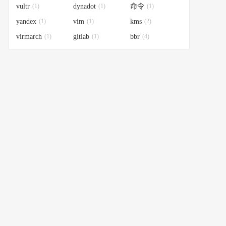
vultr
(1)
dynadot
(1)
命令
(1)
yandex
(1)
vim
(1)
kms
(2)
virmarch
(1)
gitlab
(1)
bbr
(4)