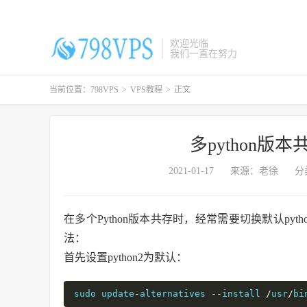
欢迎光临
我们一直在努力
当前位置：
798VPS
>
VPS教程
>
正文
多python
2021-01-17
来源：老徐
分
在多个Python版本共存时，经常需要切换默认pyth
法：
首先设置python2为默认：
sudo update
-
alternatives 
--
install 
/
usr
/
bi