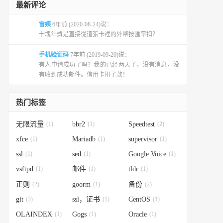
最新评论
雪姨
6年前 (2020-08-24)说：
十塊年費是直接從這張卡裡的外幣按匯率扣？
手机验证码
7年前 (2019-09-20)说：
有人申请成功了吗？我的已经两天了，没有消息，没
有收到成功邮件。信用卡扣了款！
热门标签
无限流量
(1)
bbr2
(1)
Speedtest
(2)
xfce
(1)
Mariadb
(1)
supervisor
(1)
ssl
(1)
sed
(1)
Google Voice
(1)
vsftpd
(1)
邮件
(1)
tldr
(1)
正则
(2)
goorm
(1)
备份
(2)
git
(3)
ssl，证书
(1)
CentOS
(1)
OLAINDEX
(1)
Gogs
(1)
Oracle
(1)