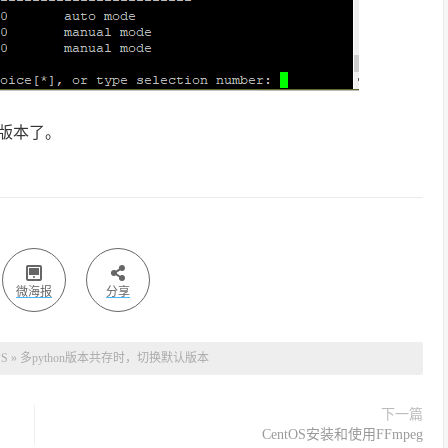
版本了。
微海报
分享
PS
»
多python版本共存时，切换默认版本
下一篇
CentOS安装和使用FFmpeg