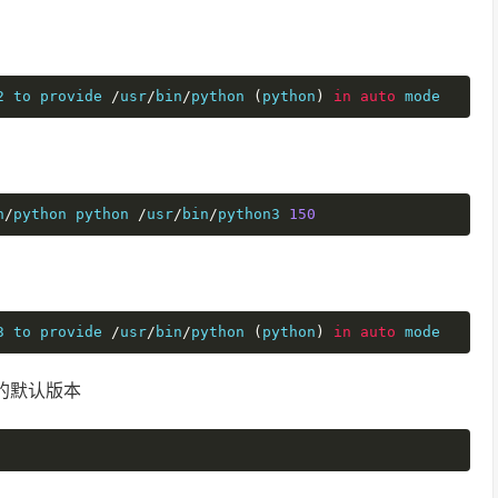
2 to provide 
/
usr
/
bin
/
python 
(
python
)
in
auto
 mode
n
/
python python 
/
usr
/
bin
/
python3 
150
3 to provide 
/
usr
/
bin
/
python 
(
python
)
in
auto
 mode
n的默认版本