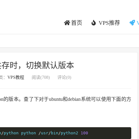
首页
VPS推荐
版本共存时，切换默认版本
类：
VPS教程
阅读(
708
)
评论(0)
on的版本。查了下对于ubuntu和debian系统可以使用下面的方
n
/
python python 
/
usr
/
bin
/
python2 
100