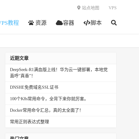
站点地图
VPS
VPS教程
资源
容器
脚本
近期文章
DeepSeek-R1满血版上线！华为云一键部署，本地党
直呼“真香”！
DNSHE免费域名SSL证书
100个K8s常用命令，全背下来你就厉害。
Docker常用命令汇总，真的太全面了！
常用正则表达式整理