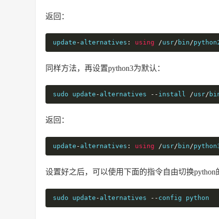
返回：
update
-
alternatives
:
using
/
usr
/
bin
/
python
同样方法，再设置python3为默认：
sudo update
-
alternatives 
--
install 
/
usr
/
bi
返回：
update
-
alternatives
:
using
/
usr
/
bin
/
python
设置好之后，可以使用下面的指令自由切换pytho
sudo update
-
alternatives 
--
config python