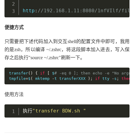
http
:
//192.168.1.11:8080/1nfVIlf/file
便捷方式
只需要把下述代码加入到交互shell的配置文件中即可，我用
的是zsh，所以编译 ~/.zshrc，将这段脚本加入进去，写入保
存之后执行"source ~/.zshrc"刷新一下。
transfer
()
{
if
[
 $
# -eq 0 ]; then echo -e "No argum
tmpfile
=
$
(
 mktemp 
-
t transferXXX 
);
if
 tty 
-
s
;
then
 
使用方法
执行
"transfer BDW.sh "
复制