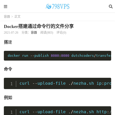
容器
>
正文
Docker搭建通过命令行的文件分享
2021-07-26
分类：
容器
阅读(
883
)
评论(0)
搭
建
docker run 
--
publish 
8080
:
8080
 dutchcoders
/
transfer
.
命令
curl 
--
upload
-
file 
./
nezha
.
sh ip
:
prot
复制
例如
curl 
--
upload
-
file 
./
nezha
.
sh http
:
//
复制