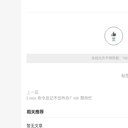
赞
未经允许不得转载：
79
标
上一篇
Linux 命令总记不住咋办？tldr 帮你忙
相关推荐
暂无文章