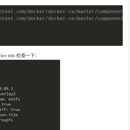
ntent.com/docker/docker-ce/master/components/
复制
ntent.com/docker/docker-ce/master/components/
er info 检查一下：