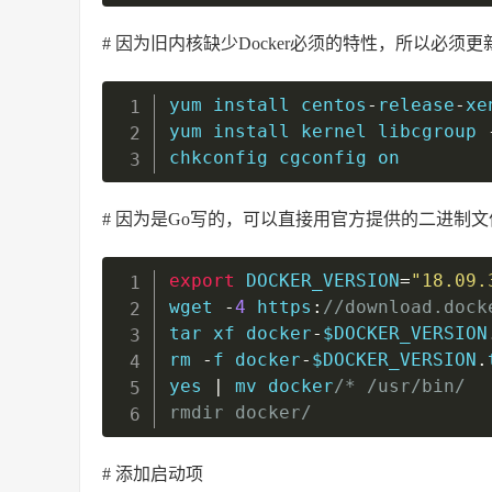
# 因为旧内核缺少Docker必须的特性，所以必须更
yum install centos
-
release
-
xe
yum install kernel libcgroup 
chkconfig cgconfig on
# 因为是Go写的，可以直接用官方提供的二进制
export
 DOCKER_VERSION
=
"18.09.
wget 
-
4
 https
:
//download.dock
tar xf docker
-
$DOCKER_VERSION
rm 
-
f docker
-
$DOCKER_VERSION
.
yes 
|
 mv docker
/* /usr/bin/

rmdir docker/
# 添加启动项