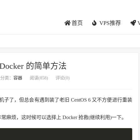
首页
VPS推荐
装 Docker 的简单方法
分类：
容器
阅读(
858
)
评论(0)
7 的机子了，但总会有遇到装了老旧 CentOS 6 又不方便进行重装
非常麻烦，这时候可以选择上 Docker 抢救(继续利用)一下。
复制