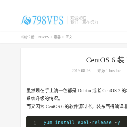
欢迎光临
我们一直在努力
当前位置：
798VPS
>
容器
>
正文
CentOS 6 
2019-08-26
来源：hostloc
虽然现在手上清一色都是 Debian 或者 CentOS 
系统升级的情况。
而又因为 CentOS 6 的软件源过老，装东西得编译
yum install epel
-
release 
-
y