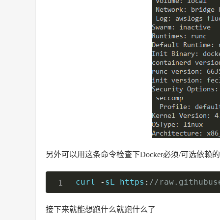
另外可以用这条命令检查下Docker必须/可选依
curl 
-
sL https
:
//raw.githubus
接下来就能想跑什么就跑什么了