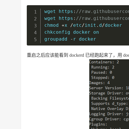
wget https
:
//raw.githubuserco
wget https
:
//raw.githubuserco
chmod 
+
x 
/
etc
/
init
.
d
/
docker

chkconfig docker on

groupadd 
-
r docker
重启之后应该能看到 dockerd 已经跑起来了，用 dock