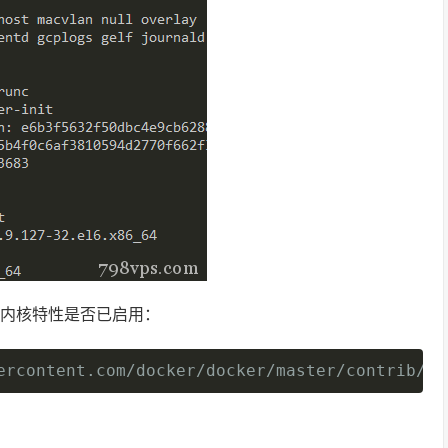
赖的内核特性是否已启用：
ercontent.com/docker/docker/master/contrib/ch
复制