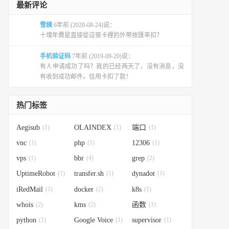
最新评论
engine/contrib/init/sysvinit-redhat/docker.sy
雪姨
6年前 (2020-08-24)说：
engine/contrib/init/sysvinit-redhat/docker -O
十塊年費是直接從這張卡裡的外幣按匯率扣？
手机验证码
7年前 (2019-09-20)说：
有人申请成功了吗？我的已经两天了，没有消息，没
有收到成功邮件。信用卡扣了款！
热门标签
Aegisub
(1)
OLAINDEX
(1)
端口
(1)
vnc
(1)
php
(1)
12306
(1)
vps
(1)
bbr
(4)
grep
(2)
UptimeRobot
(1)
transfer.sh
(1)
dynadot
(1)
iRedMail
(1)
docker
(2)
k8s
(1)
whois
(2)
kms
(2)
函数
(1)
python
(1)
Google Voice
(1)
supervisor
(1)