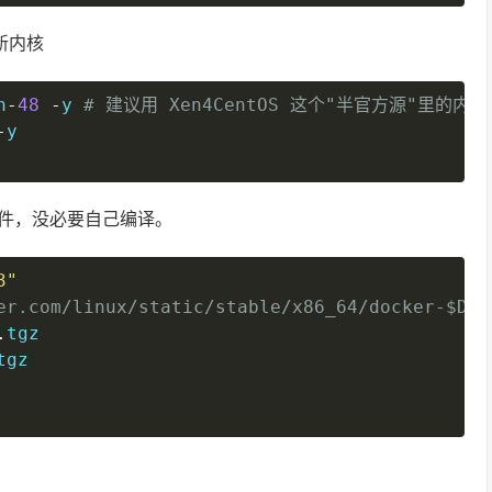
新内核
n
-
48
-
y 
# 建议用 Xen4CentOS 这个"半官方源"里的内核
复制
-
y

文件，没必要自己编译。
3"
复制
er.com/linux/static/stable/x86_64/docker-$DOC
.
tgz

tgz
