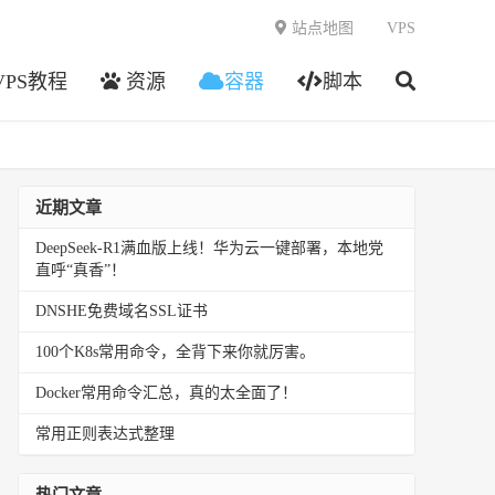
站点地图
VPS
VPS教程
资源
容器
脚本
近期文章
DeepSeek-R1满血版上线！华为云一键部署，本地党
直呼“真香”！
DNSHE免费域名SSL证书
100个K8s常用命令，全背下来你就厉害。
Docker常用命令汇总，真的太全面了！
常用正则表达式整理