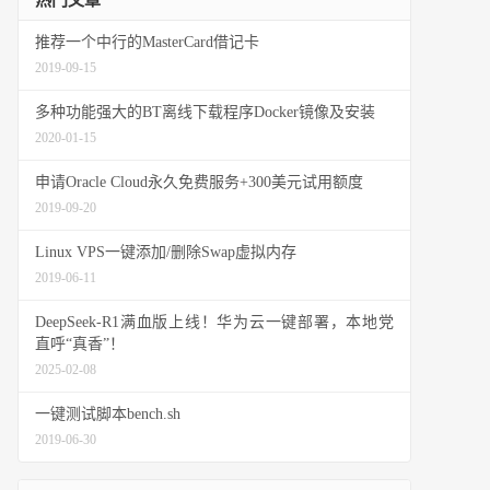
热门文章
推荐一个中行的MasterCard借记卡
2019-09-15
，不建议用 ELRepo。
多种功能强大的BT离线下载程序Docker镜像及安装
2020-01-15
申请Oracle Cloud永久免费服务+300美元试用额度
2019-09-20
Linux VPS一键添加/删除Swap虚拟内存
2019-06-11
KER_VERSION.tgz
DeepSeek-R1满血版上线！华为云一键部署，本地党
直呼“真香”！
2025-02-08
一键测试脚本bench.sh
2019-06-30