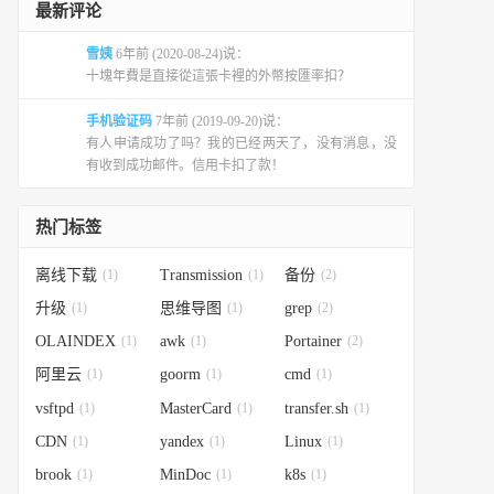
最新评论
雪姨
6年前 (2020-08-24)说：
十塊年費是直接從這張卡裡的外幣按匯率扣？
手机验证码
7年前 (2019-09-20)说：
有人申请成功了吗？我的已经两天了，没有消息，没
有收到成功邮件。信用卡扣了款！
热门标签
离线下载
(1)
Transmission
(1)
备份
(2)
升级
(1)
思维导图
(1)
grep
(2)
OLAINDEX
(1)
awk
(1)
Portainer
(2)
阿里云
(1)
goorm
(1)
cmd
(1)
vsftpd
(1)
MasterCard
(1)
transfer.sh
(1)
CDN
(1)
yandex
(1)
Linux
(1)
brook
(1)
MinDoc
(1)
k8s
(1)