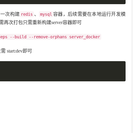
第一次构建
、
容器，后续需要在本地运行开发模
redis
mysql
再次打包只需重新构建server容器即可
deps --build --remove-orphans server_docker
tart:dev即可
复制