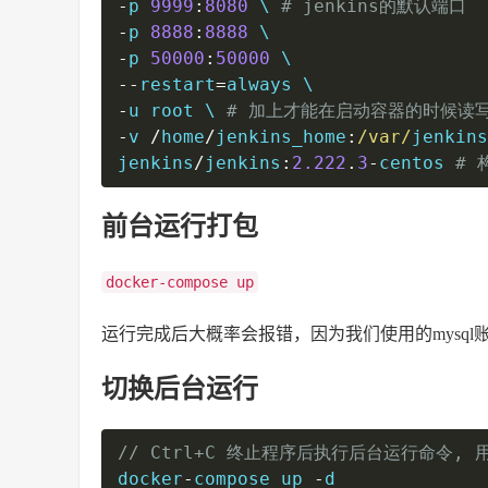
-
p 
9999
:
8080
 \ 
# jenkins的默认端口
-
p 
8888
:
8888
-
p 
50000
:
50000
--
restart
=
-
u root \ 
# 加上才能在启动容器的时候读写j
-
v 
/
home
/
jenkins_home
:
/var/
jenkins
jenkins
/
jenkins
:
2.222
.
3
-
centos 
# 
前台运行打包
docker-compose up
运行完成后大概率会报错，因为我们使用的mysq
切换后台运行
// Ctrl+C 终止程序后执行后台运行命令,
docker
-
compose up 
-
d