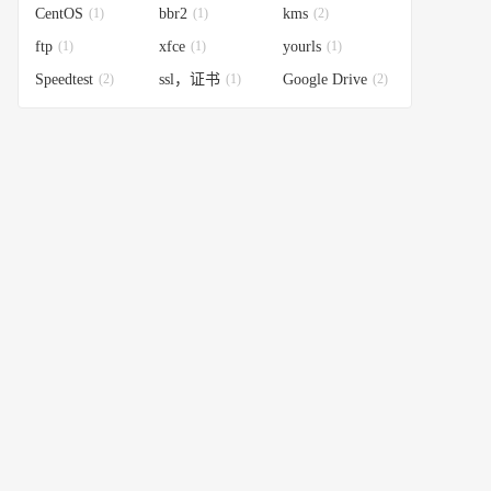
CentOS
(1)
bbr2
(1)
kms
(2)
ftp
(1)
xfce
(1)
yourls
(1)
Speedtest
(2)
ssl，证书
(1)
Google Drive
(2)