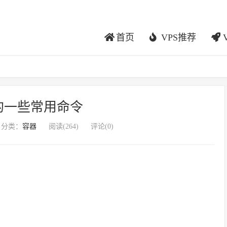
首页
VPS推荐
er的一些常用命令
分类：
容器
阅读(
264
)
评论(0)