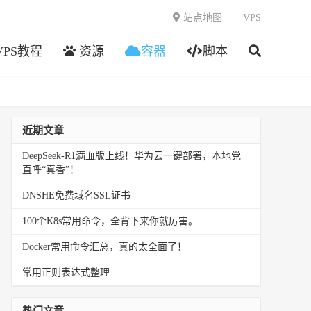
站点地图
VPS
VPS教程
资源
容器
脚本
近期文章
DeepSeek-R1满血版上线！华为云一键部署，本地党
直呼“真香”！
DNSHE免费域名SSL证书
100个K8s常用命令，全背下来你就厉害。
Docker常用命令汇总，真的太全面了！
常用正则表达式整理