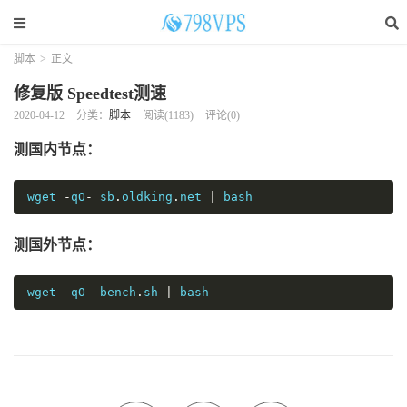
脚本
>
正文
修复版 Speedtest测速
2020-04-12
分类：
脚本
阅读(
1183
)
评论(0)
测国内节点：
wget 
-
qO
-
 sb
.
oldking
.
net 
|
 bash
测国外节点：
wget 
-
qO
-
 bench
.
sh 
|
 bash